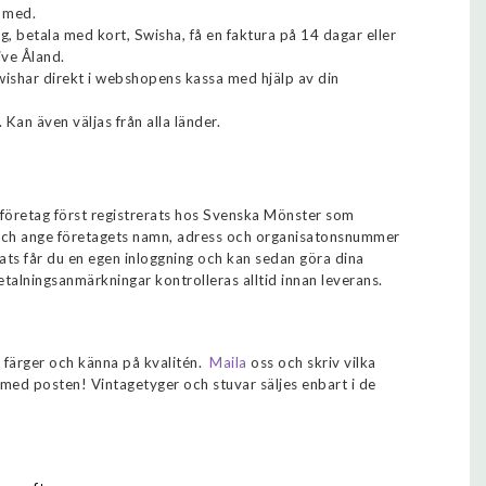
m med.
ng, betala med kort, Swisha, få en faktura på 14 dagar eller
ive Åland.
wishar direkt i webshopens kassa med hjälp av din
. Kan även väljas från alla länder.
 företag först registrerats hos Svenska Mönster som
e och ange företagets namn, adress och organisatonsnummer
ats får du en egen inloggning och kan sedan göra dina
etalningsanmärkningar kontrolleras alltid innan leverans.
e färger och känna på kvalitén.
Maila
oss
och skriv vilka
a med posten!
Vintagetyger och stuvar säljes enbart i de