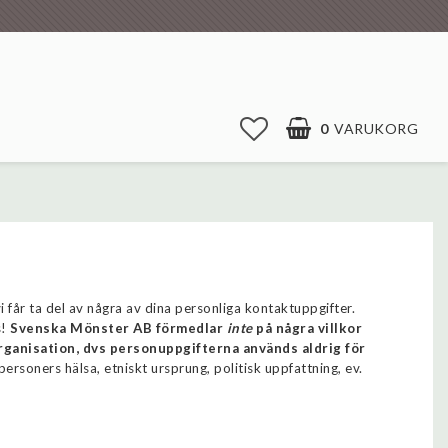
0
VARUKORG
DIN VARUKORG ÄR TOM
får ta del av några av dina personliga kontaktuppgifter.
s!
Svenska Mönster AB förmedlar
inte
på några villkor
organisation, dvs personuppgifterna används aldrig för
personers hälsa, etniskt ursprung, politisk uppfattning, ev.