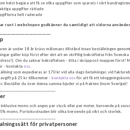
om helst begära att få se vilka uppgifter som sparats i vårt kundregiste
laktiga uppgifter rättade
pgifterna helt raderade
tar runt i webshopen godkänner du samtidigt att sidorna använder
________________________
p
ren är under 18 år krävs målsmans tillstånd innan beställningen genom
ingar gäller köp först efter det att en skriftlig bekräftelse från Svenska 
adress!). Om du saknar bekräftelsen - titta i skräppost-mappen först
där - kontakta
oss
.
ällning som expedieras är 170 kr vid alla slags betalningar, vid faktura
avgift på 25 kr tillkommer -
kontakta oss
för att få ett inloggningskon
r. Beställer du över denna summa bjuder vi på frakten (inom Sverige)!
___________________________________
ser
s inklusive moms och anges per styck eller per meter, beroende på var
5% moms. Portokostnaden blir olika beroende på vikt och storlek.
___________________________________
alningssätt för privatpersoner