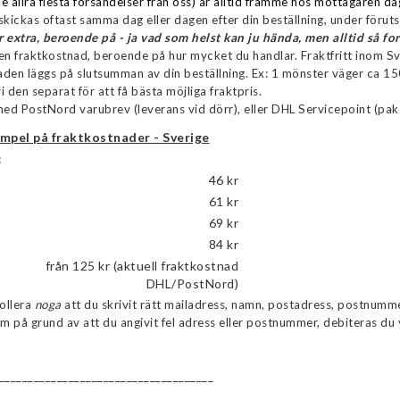
e allra flesta försändelser från oss) är alltid framme hos mottagaren da
skickas oftast samma dag eller dagen efter din beställning, under förutsä
 extra, beroende på - ja vad som helst kan ju hända, men alltid så for
en fraktkostnad, beroende på hur mycket du handlar. Fraktfritt inom Sv
den läggs på slutsumman av din beställning. Ex: 1 mönster väger ca 15
i den separat för att få bästa möjliga fraktpris.
med PostNord varubrev (leverans vid dörr), eller DHL Servicepoint (pake
mpel på fraktkostnader - Sverige
:
46 kr
61 kr
69 kr
84 kr
från 125 kr (aktuell fraktkostnad
DHL/PostNord)
ollera
noga
att du skrivit rätt mailadress, namn, postadress, postnumm
 på grund av att du angivit fel adress eller postnummer, debiteras du 
_____________________________________