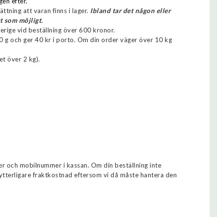
gen efter.
ttning att varan finns i lager.
Ibland tar det någon eller
t som möjligt.
erige vid beställning över 600 kronor.
0 g och ger 40 kr i porto. Om din order väger över 10 kg
t över 2 kg).
er och mobilnummer i kassan. Om din beställning inte
ytterligare fraktkostnad eftersom vi då måste hantera den