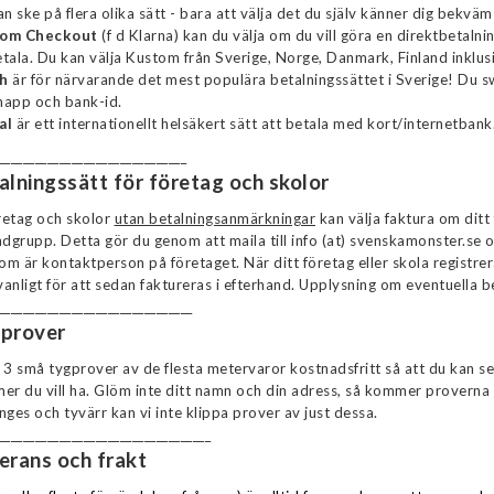
an ske på flera olika sätt - bara att välja det du själv känner dig bekvä
om Checkout
(f d Klarna) kan du välja om du vill göra en direktbetalni
tala. Du kan välja Kustom från Sverige, Norge, Danmark, Finland inklus
sh
är för närvarande det mest populära betalningssättet i Sverige! Du s
happ och bank-id.
al
är ett internationellt helsäkert sätt att betala med kort/internetbank
_______________________________
alningssätt för företag och skolor
retag och skolor
utan betalningsanmärkningar
kan välja faktura om ditt
ndgrupp. Detta gör du genom att maila till info (at) svenskamonster.s
m är kontaktperson på företaget. När ditt företag eller skola registrer
anligt för att sedan faktureras i efterhand. Upplysning om eventuella b
________________________________
prover
 3 små tygprover av de flesta metervaror kostnadsfritt så att du kan s
er du vill ha. Glöm inte ditt namn och din adress, så kommer provern
nges och tyvärr kan vi inte klippa prover av just dessa.
___________________________________
erans och frakt