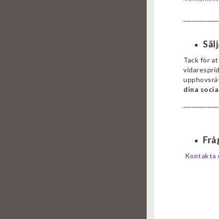
_____________
Säl
Tack för at
vidaresprid
upphovsrä
dina socia
_____________
Frå
Kontakta 