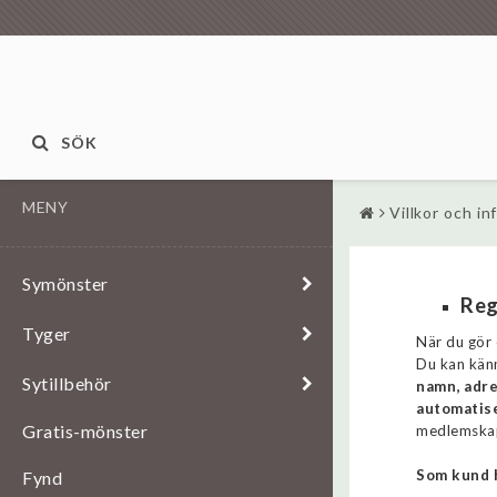
SÖK
MENY
Villkor och in
Symönster
Reg
Tyger
När du gör 
Du kan känn
Sytillbehör
namn, adre
automatise
Gratis-mönster
medlemskap 
Som kund 
Fynd