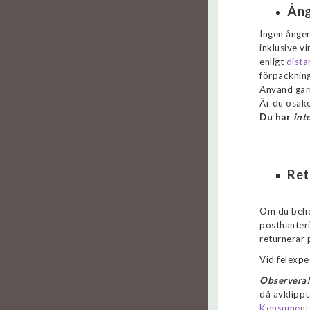
Ång
Ingen ånger
inklusive v
enligt
dista
förpackning
Använd gä
Är du osäke
Du har
int
_____________
Ret
Om du behöv
posthanter
returnerar 
Vid felexpe
Observera! 
då avklippt
Konsument