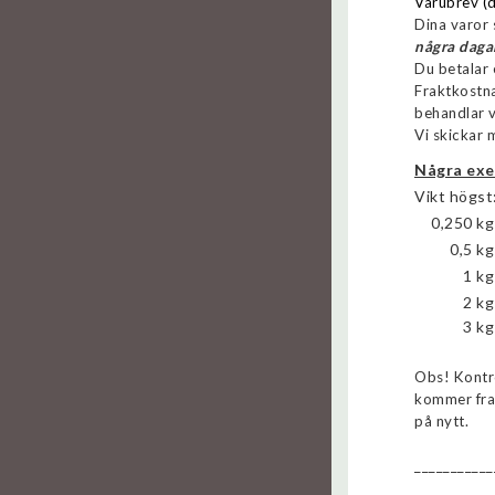
Varubrev (d
Dina varor 
några dagar
Du betalar 
Fraktkostna
behandlar v
Vi skickar 
Några exe
Vikt högst
0,250 kg
0,5 kg
1 kg
2 kg
3 kg
Obs! Kontr
kommer fram
på nytt.
___________