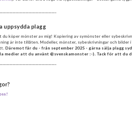
___________________________________
ja uppsydda plagg
t du köper mönster av mig! Kopiering av symönster eller sybeskrivnin
ning är inte tillåten. Modeller, mönster, sybeskrivningar och bilde
tt.
Däremot får du - från september 2025 - gärna sälja plagg s
la medier att du använt @svenskamonster :-). Tack för att du d
___________________________________
gor?
oss!