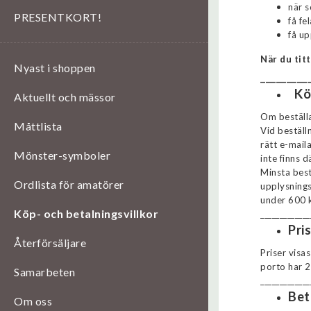
när s
PRESENTKORT!
få fe
få up
När du tit
Nyast i shoppen
_________
Kö
Aktuellt och mässor
Om beställa
Måttlista
Vid beställn
rätt e-mail
Mönster-symboler
inte finns 
Minsta best
Ordlista för amatörer
upplysnings
under 600 k
Köp- och betalningsvillkor
_____________
Pri
Återförsäljare
Priser visa
porto har 2
Samarbeten
_____________
Bet
Om oss