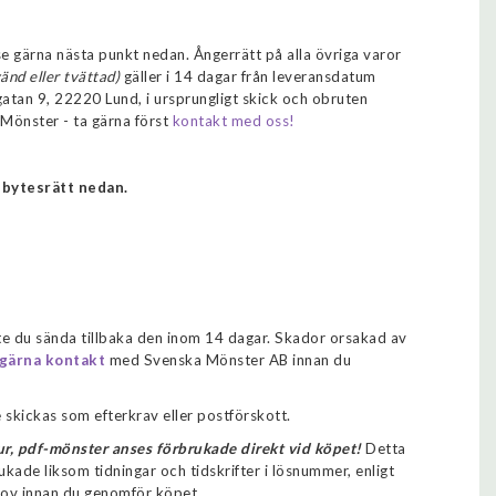
e gärna nästa punkt nedan. Ångerrätt på alla övriga varor
vänd eller tvättad)
gäller i 14 dagar från leveransdatum
gatan 9, 22220 Lund, i ursprungligt skick och obruten
 Mönster - ta gärna först
kontakt med oss!
 bytesrätt nedan.
e du sända tillbaka den inom 14 dagar. Skador orsakad av
 gärna kontakt
med Svenska Mönster AB
innan du
 skickas som efterkrav eller postförskott.
tur, pdf-mönster anses förbrukade direkt vid köpet!
Detta
kade liksom tidningar och tidskrifter i lösnummer, enligt
prov innan du genomför köpet.