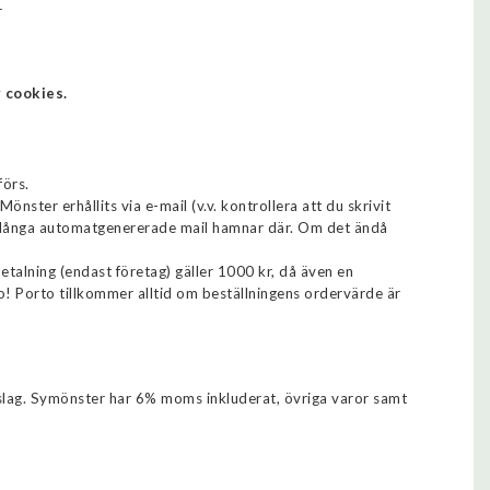
r
 cookies.
förs.
Mönster erhållits via e-mail (v.v. kontrollera att du skrivit
! Många automatgenererade mail hamnar där. Om det ändå
betalning (endast företag) gäller 1000 kr, då även en
to! Porto tillkommer alltid om beställningens ordervärde är
uslag. Symönster har 6% moms inkluderat, övriga varor samt