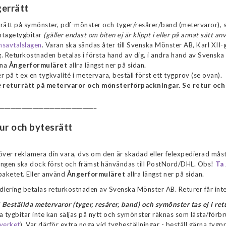
errätt
rätt på symönster, pdf-mönster och tyger/resårer/band (metervaror), s
intagetygbitar
(gäller endast om biten ej är klippt i eller på annat sätt an
nsavtalslagen
. Varan ska sändas åter till Svenska Mönster AB, Karl XII-
. Returkostnaden betalas i första hand av dig, i andra hand av Svenska
rna
Ångerformuläret
allra längst ner på sidan.
r på t ex en tygkvalité i metervara, beställ först ett tygprov (se ovan).
e
returrätt på metervaror och mönsterförpackningar. Se retur och
___________________________________
ur och bytesrätt
er reklamera din vara, dvs om den är skadad eller felexpedierad måst
ingen ska dock först och främst hänvändas till PostNord/DHL. Obs!
Ta
paketet. Eller använd
Ångerformuläret
allra längst ner på sidan.
diering betalas returkostnaden av Svenska Mönster AB. Returer får inte
Beställda metervaror (tyger, resårer, band) och symönster tas ej i re
a tygbitar inte kan säljas på nytt och symönster räknas som lästa/förbru
verket
). Var därför extra noga vid tygbeställningar - beställ gärna tyg